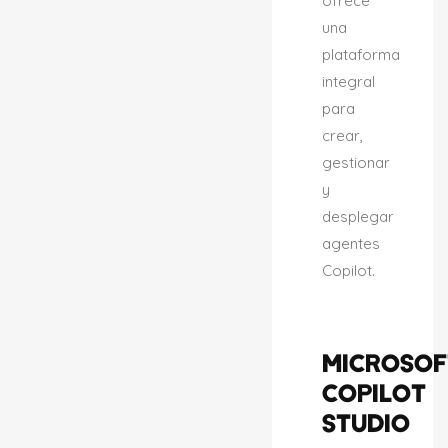
ofrece
una
plataforma
integral
para
crear,
gestionar
y
desplegar
agentes
Copilot.
MICROSOF
COPILOT
STUDIO