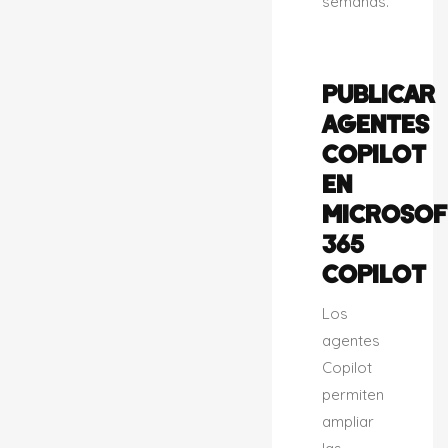
semanas.
PUBLICAR
AGENTES
COPILOT
EN
MICROSOF
365
COPILOT
Los
agentes
Copilot
permiten
ampliar