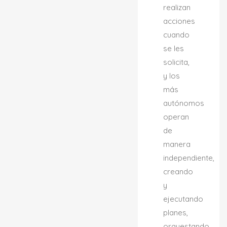
realizan
acciones
cuando
se les
solicita,
y los
más
autónomos
operan
de
manera
independiente,
creando
y
ejecutando
planes,
orquestando