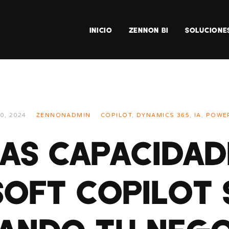
INICIO
ZENNON BI
SOLUCIONE
0, 2024
ZENNONADMIN
COPILOT
,
DYNAMICS 365
,
IA
,
POWE
AS CAPACIDAD
OFT COPILOT 