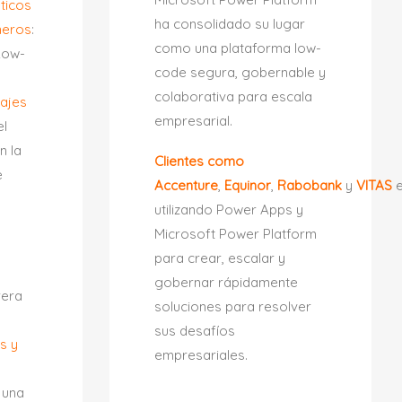
ticos
ha consolidado su lugar
neros
:
como una plataforma low-
Low-
code segura, gobernable y
colaborativa para escala
iajes
empresarial.
el
n Ia
Clientes como
e
Accenture
,
Equinor
,
Rabobank
y
VITAS
e
utilizando Power Apps y
Microsoft Power Platform
para crear, escalar y
gobernar rápidamente
rera
soluciones para resolver
sus desafíos
s y
empresariales.
:
 una