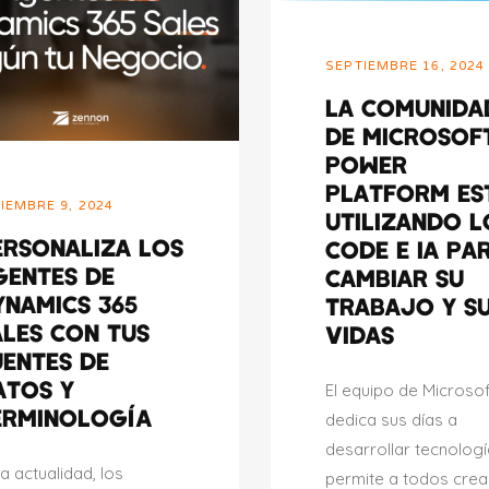
SEPTIEMBRE 16, 2024
LA COMUNIDA
DE MICROSOF
POWER
PLATFORM ES
IEMBRE 9, 2024
UTILIZANDO L
ERSONALIZA LOS
CODE E IA PA
GENTES DE
CAMBIAR SU
YNAMICS 365
TRABAJO Y S
ALES CON TUS
VIDAS
UENTES DE
ATOS Y
El equipo de Microso
ERMINOLOGÍA
dedica sus días a
desarrollar tecnolog
la actualidad, los
permite a todos crea