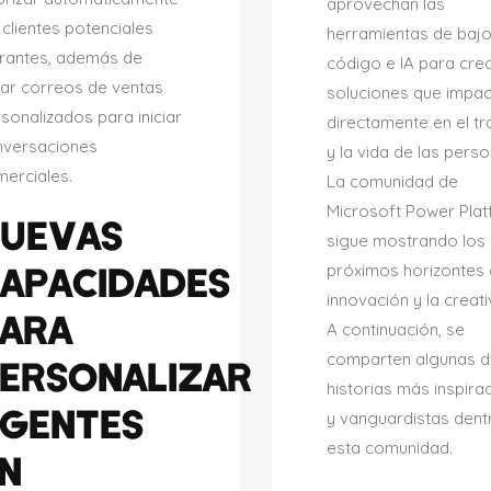
aprovechan las
 clientes potenciales
herramientas de baj
trantes, además de
código e IA para cre
ar correos de ventas
soluciones que impa
sonalizados para iniciar
directamente en el t
nversaciones
y la vida de las pers
erciales.
La comunidad de
Microsoft Power Pla
UEVAS
sigue mostrando los
APACIDADES
próximos horizontes 
innovación y la creati
ARA
A continuación, se
comparten algunas d
ERSONALIZAR
historias más inspir
GENTES
y vanguardistas dent
esta comunidad.
N