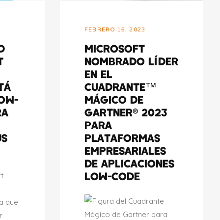
FEBRERO 16, 2023
D
MICROSOFT
T
NOMBRADO LÍDER
EN EL
TÁ
CUADRANTE™
OW-
MÁGICO DE
RA
GARTNER® 2023
PARA
US
PLATAFORMAS
EMPRESARIALES
DE APLICACIONES
LOW-CODE
ft
ía que
r