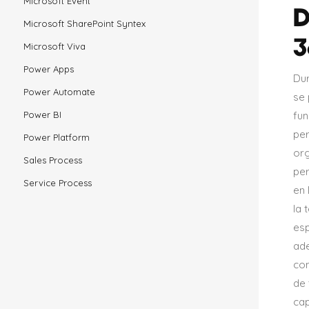
Microsoft Event
D
Microsoft SharePoint Syntex
3
Microsoft Viva
Power Apps
Dur
Power Automate
se
fun
Power BI
per
Power Platform
or
Sales Process
per
Service Process
en 
la 
esp
ad
co
de 
cap