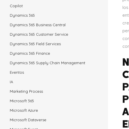
Copilot
los
en
Dynamics 365
cre
Dynamics 365 Business Central
per
Dynamics 365 Customer Service
co
Dynamics 365 Field Services
com
Dynamics 365 Finance
N
Dynamics 365 Supply Chain Management
C
Eventos
IA
P
Marketing Process
P
Microsoft 365
A
Microsoft Azure
E
Microsoft Dataverse