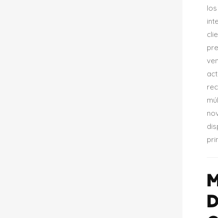
los
int
cli
pre
ve
act
rec
múl
no
dis
pri
D