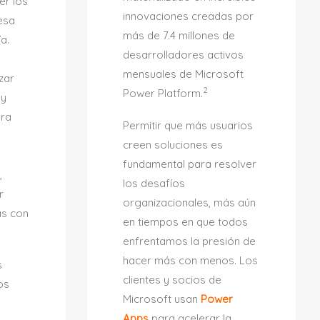
er los
innovaciones creadas por
esa
más de 7.4 millones de
a.
desarrolladores activos
mensuales de Microsoft
zar
2
Power Platform.
 y
ara
Permitir que más usuarios
creen soluciones es
fundamental para resolver
,
los desafíos
r
organizacionales, más aún
as con
en tiempos en que todos
enfrentamos la presión de
hacer más con menos. Los
s
clientes y socios de
os
Microsoft usan
Power
Apps
para acelerar la