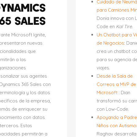
Cuidado de Neumá
YNAMICS
para Camiones Mi
65 SALES
Donia innova con 
Code en
Kal Tire
.
ante Microsoft Ignite,
Un Chatbot para V
 presentaron nuevas
de Negocios
: Dani
cionalidades que
crea un chatbot co
mitirán a las
para su agencia d
ganizaciones
viajes.
sonalizar sus agentes
Desde la Sala de
Dynamics 365 Sales con
Correos a MVP de
terminología y los datos
Microsoft
: Dian
ecíficos de la empresa,
transformó su car
emás de enriquecer su
con Low-Code.
nocimiento con datos
Apoyando a Padre
terceros. Estas
Niños con Autismo
acidades permitirán a
Raghav desarrolla