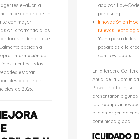
 agentes evaluar la
app con Low-Code
ención de compra de un
para su hijo.
ente con mayor
Innovación en Mod
cisión, ahorrando a los
Nuevas Tecnologí
ndedores el tiempo que
Yumu pasa de las
ualmente dedican a
pasarelas a la cre
opilar información de
con Low-Code.
tiples fuentes. Estas
En la tercera Confere
vedades estarán
Anual de la Comunid
ponibles a partir de
Power Platform, se
ncipios de 2025.
presentaron algunos
los trabajos innovad
MEJORA
que emergen de nues
comunidad global.
E
[CUIDADO 