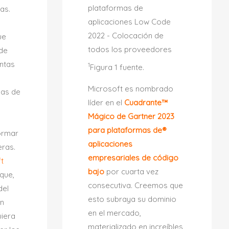
as.
ue
 de
entas
1
Figura 1 fuente.
Microsoft es nombrado
nas de
líder en el
Cuadrante™
Mágico de Gartner 2023
para plataformas de®
ormar
aplicaciones
eras.
empresariales de código
t
bajo
por cuarta vez
que,
consecutiva. Creemos que
del
esto subraya su dominio
en
en el mercado,
uiera
materializado en increíbles