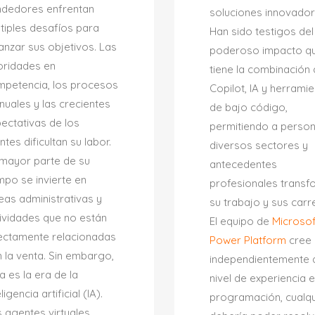
ndedores enfrentan
soluciones innovador
tiples desafíos para
Han sido testigos del
anzar sus objetivos. Las
poderoso impacto q
oridades en
tiene la combinación
mpetencia, los procesos
Copilot, IA y herrami
uales y las crecientes
de bajo código,
ectativas de los
permitiendo a perso
entes dificultan su labor.
diversos sectores y
mayor parte de su
antecedentes
mpo se invierte en
profesionales transf
eas administrativas y
su trabajo y sus carr
ividades que no están
El equipo de
Microsof
ectamente relacionadas
Power Platform
cree 
 la venta. Sin embargo,
independientemente 
a es la era de la
nivel de experiencia 
eligencia artificial (IA).
programación, cualq
 agentes virtuales