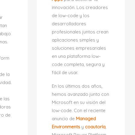
innovación. Los creadores
o
de low-code y los
ar
desarrolladores
ctan
profesionales juntos crean
rabajo
aplicaciones simples y
onas.
soluciones empresariales
en una plataforma low-
tform
code completa, segura y
fácil de usar.
de la
vidad.
En los últimos dos años,
hemos avanzado junto con
e las
Microsoft en su visión del
adoras
low-code. Con el reciente
ro de
anuncio de
Managed
Environments
y
coautoría
,
Microsoft Power Platform