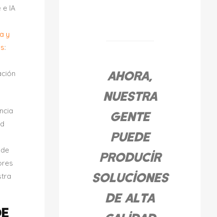
 e IA
a y
as
:
Ahora,
ación
nuestra
ncia
gente
ad
puede
 de
producir
ores
soluciones
tra
de alta
DE