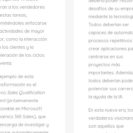
debería poder resolv
eran a los vendedores
desafíos de su empr
estas tareas,
mediante la tecnologí
mitiéndoles enfocarse
Todos deberían ser
actividades de mayor
capaces de automati
or, como la interacción
procesos repetitivos
 los clientes y la
crear aplicaciones p
leración de los ciclos
centrarse en sus
venta.
proyectos más
importantes. Además
ejemplo de esta
todos deberían pode
nsformación es el
potenciar sus carrer
evo
Sales Qualification
la ayuda de la IA.
ent
(próximamente
ponible en Microsoft
En esta nueva era, lo
amics 365 Sales), que
verdaderos visionari
encarga de investigar y
son aquellos que
orizar automáticamente